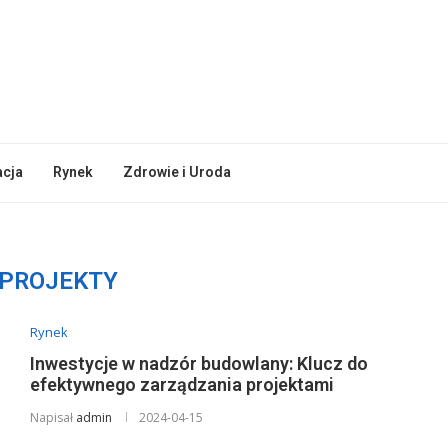
acja
Rynek
Zdrowie i Uroda
PROJEKTY
Rynek
Inwestycje w nadzór budowlany: Klucz do
efektywnego zarządzania projektami
Napisał
admin
2024-04-15